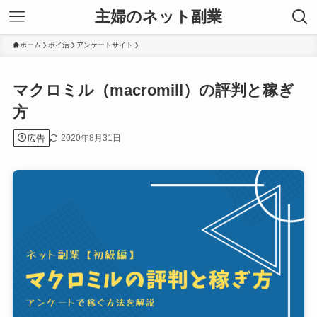
主婦のネット副業
ホーム
ポイ活
アンケートサイト
マクロミル（macromill）の評判と稼ぎ
方
広告
2020年8月31日