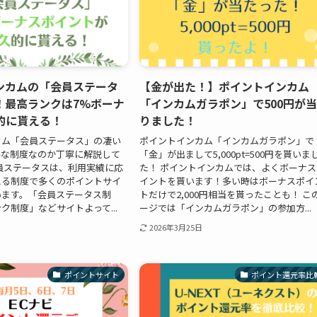
ンカムの「会員ステータ
【金が出た！】ポイントインカム
！最高ランクは7%ボーナ
「インカムガラポン」で500円が
的に貰える！
りました！
カム「会員ステータス」の凄い
ポイントインカム「インカムガラポン」で
んな制度なのか丁寧に解説して
「金」が出まして5,000pt=500円を貰いま
員ステータスは、利用実績に応
た！ ポイントインカムでは、よくボーナス
える制度で多くのポイントサイ
イントを貰います！多い時はボーナスポイ
います。「会員ステータス制
トだけで2,000円相当を貰ったことも！ こ
ク制度」などサイトよって...
ージでは「インカムガラポン」の参加方...
2026年3月25日
ポイントサイト
ポイント還元率比