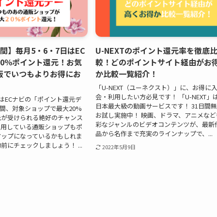
間】毎月5・6・7日はEC
U-NEXTのポイント還元率を徹底
20％ポイント還元！お気
較！どのポイントサイト経由がお
販でいつもよりお得にお
か比較一覧紹介！
「U-NEXT（ユーネクスト）」に、お得に
会・利用したい方必見です！ 「U-NEXT」
日はECナビの「ポイント還元デ
日本最大級の動画サービスです！ 31日間
日間、対象ショップで最大20%
お試し実施中！ 映画、ドラマ、アニメなど
元が受けられる絶好のチャンス
彩なジャンルのビデオコンテンツが、最新
利用している通販ショップもポ
品から名作まで充実のラインナップで、...
アップになっているかもしれま
前にチェックしましょう！ ...
2022年5月9日