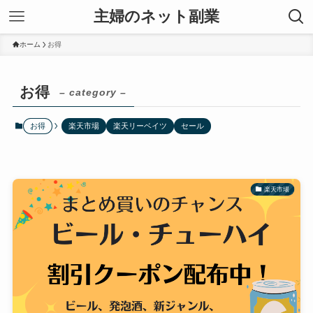
主婦のネット副業
ホーム
お得
お得
– category –
お得
楽天市場
楽天リーベイツ
セール
楽天市場