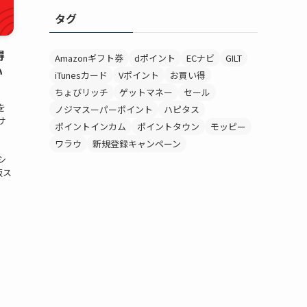
タグ
得
Amazonギフト券
dポイント
ECナビ
GILT
い
iTunesカード
Vポイント
お買い得
ちょびリッチ
ゲットマネー
セール
を
ノジマスーパーポイント
ハピタス
サ
ポイントインカム
ポイントタウン
モッピー
ワラウ
新規登録キャンペーン
シ
販ス