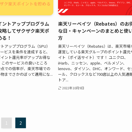
イントアッププログラム
楽天リーベイツ（Rebates）のお
を攻略してザクザク楽天ポ
な日・キャンペーンのまとめと使
める！
方
トアッププログラム（SPU）
楽天リーベイツ（Rebates）は、楽天市場
サービスを条件を達成すると、
運営している楽天グループのポイント還元
ポイント還元率がアップお得な
イト（ポイ活サイト）です！ ユニクロ、
 このサービスの良いところ
iHarb、ニッセン、apple、ベルメゾン、
時点での倍率が、楽天市場での
lenovo、ダイソン、DHC、オンワード、セ
物までさかのぼって適用にな...
ール、クロックスなど700店以上の人気通
トア...
2022年10月9日
1
2