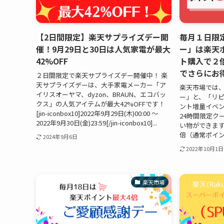
【2日間限定】楽天サプライズデー開
毎月１日限
催！9月29日と30日は人気家電が最大
ー」は楽天
42%OFF
ト購入で２
でさらにお
２日間限定で楽天サプライズデー開催中！ 楽
天サプライズデーは、大手家電メーカー「ア
楽天市場では
イリスオーヤマ、dyzon、BRAUN、エコバッ
ー」と、「リ
クス」の人気アイテムが最大42%OFFです！
ント増量イベ
[jin-iconbox10]2022年9月29日(木)00:00 ～
24時間限定ク
2022年9月30日(金)23:59[/jin-iconbox10]...
い物ができます
倍（通常ポイン
2024年9月6日
2022年10月1日
楽天市場