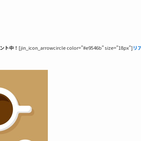
ゼント中！
[jin_icon_arrowcircle color=”#e9546b” size=”18px”]
リ