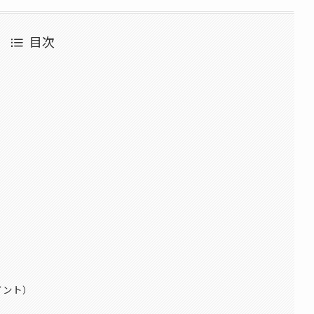
目次
イント）