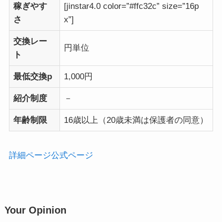
稼ぎやす
[jinstar4.0 color=”#ffc32c” size=”16p
さ
x”]
交換レー
円単位
ト
最低交換p
1,000円
紹介制度
－
年齢制限
16歳以上（20歳未満は保護者の同意）
詳細ページ
公式ページ
Your Opinion