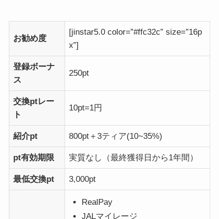
[jinstar5.0 color=”#ffc32c” size=”16p
お勧め度
x”]
登録ボーナ
250pt
ス
交換ptレー
10pt=1円
ト
紹介pt
800pt＋3ティア(10~35%)
pt有効期限
実質なし（最終獲得日から1年間）
最低交換pt
3,000pt
RealPay
JALマイレージ