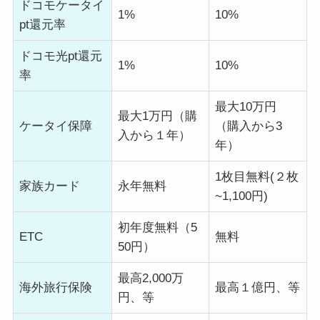
ドコモケータイ
1%
10%
pt還元率
ドコモ光pt還元
1%
10%
率
最大10万円
最大1万円（購
ケータイ保障
（購入から3
入から１年）
年）
1枚目無料(２枚
家族カード
永年無料
~1,100円)
初年度無料（5
ETC
無料
50円）
最高2,000万
海外旅行保険
最高１億円、等
円、等